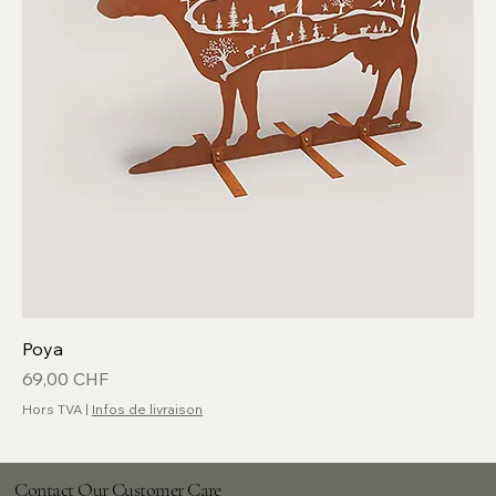
Poya
Prix
69,00 CHF
Hors TVA
|
Infos de livraison
Contact Our Customer Care