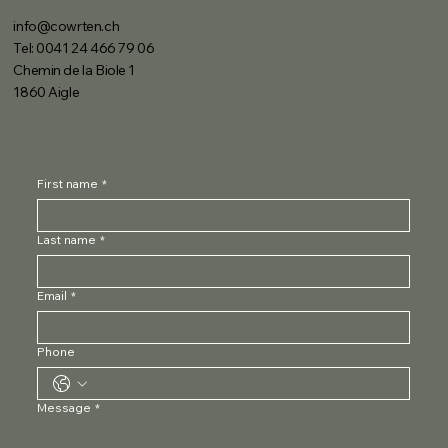
info@cowrten.ch
Tel: 0041 24 466 79 06
Chemin de la Biole 1
1860 Aigle
First name
*
Last name
*
Email
*
Phone
Message
*