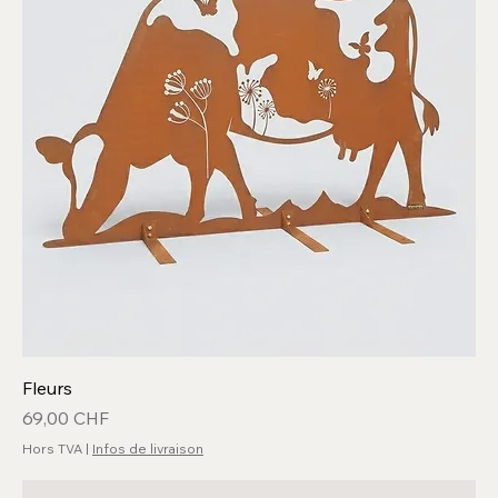
Fleurs
Prix
69,00 CHF
Hors TVA
|
Infos de livraison