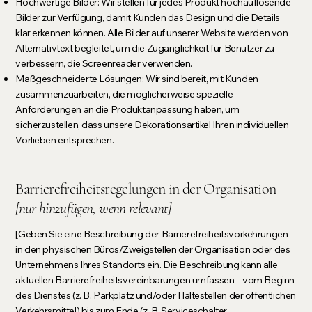
Hochwertige Bilder: Wir stellen für jedes Produkt hochauflösende
Bilder zur Verfügung, damit Kunden das Design und die Details
klar erkennen können. Alle Bilder auf unserer Website werden von
Alternativtext begleitet, um die Zugänglichkeit für Benutzer zu
verbessern, die Screenreader verwenden.
Maßgeschneiderte Lösungen: Wir sind bereit, mit Kunden
zusammenzuarbeiten, die möglicherweise spezielle
Anforderungen an die Produktanpassung haben, um
sicherzustellen, dass unsere Dekorationsartikel Ihren individuellen
Vorlieben entsprechen.
Barrierefreiheitsregelungen in der Organisation
[nur hinzufügen, wenn relevant]
[Geben Sie eine Beschreibung der Barrierefreiheitsvorkehrungen
in den physischen Büros/Zweigstellen der Organisation oder des
Unternehmens Ihres Standorts ein. Die Beschreibung kann alle
aktuellen Barrierefreiheitsvereinbarungen umfassen – vom Beginn
des Dienstes (z. B. Parkplatz und/oder Haltestellen der öffentlichen
Verkehrsmittel) bis zum Ende (z. B. Serviceschalter,