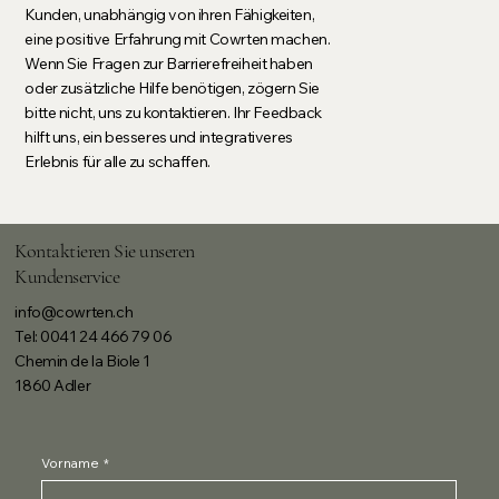
Kunden, unabhängig von ihren Fähigkeiten,
eine positive Erfahrung mit Cowrten machen.
Wenn Sie Fragen zur Barrierefreiheit haben
oder zusätzliche Hilfe benötigen, zögern Sie
bitte nicht, uns zu kontaktieren. Ihr Feedback
hilft uns, ein besseres und integrativeres
Erlebnis für alle zu schaffen.
Kontaktieren Sie unseren
Kundenservice
info@cowrten.ch
Tel: 0041 24 466 79 06
Chemin de la Biole 1
1860 Adler
Vorname
*