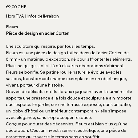
Prix
69,00 CHF
Hors TVA
|
Infos de livraison
Fleurs
Pièce de design en acier Corten
Une sculpture qui respire, par tous les temps.
Fleurs est une pièce de design taillée dans de l'acier Corten de
6 mm - un matériau d'exception, né pour affronter les éléments.
Pluie, neige, gel, soleil : là où d'autres décorations s'abîment,
Fleurs se bonifie. Sa patine rouille naturelle évolue avec les
saisons, transformant chaque exemplaire en un objet unique,
vivant, porteur d'une histoire.
Gravée de délicats motifs floraux qui jouent avec la lumière, elle
apporte une présence à la fois douce et sculpturale à n'importe
quel espace. En jardin, sur une terrasse exposée, dans un patio,
un lobby d'hôtel ou un intérieur contemporain - elle s'impose
avec élégance, sans trop occuper l'espace.
Conçue pour durer des décennies, Fleurs est bien plus qu'une
décoration. C'est un investissement esthétique, une pièce de
caractère qui traverse le temps sans en souffrir.