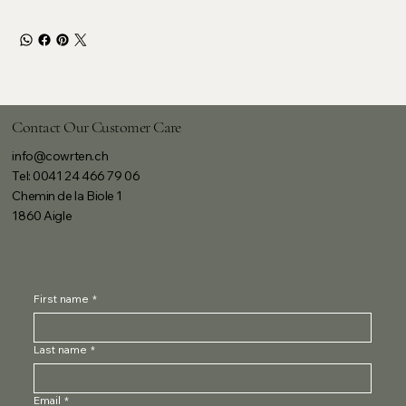
Contact Our Customer Care
info@cowrten.ch
Tel: 0041 24 466 79 06
Chemin de la Biole 1
1860 Aigle
First name
*
Last name
*
Email
*