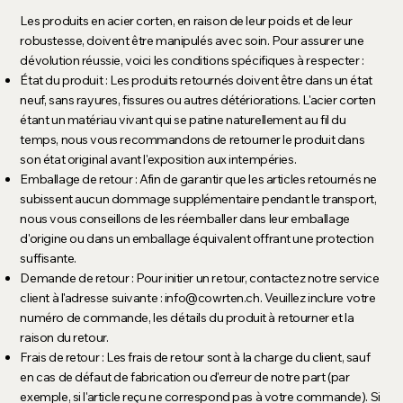
Les produits en acier corten, en raison de leur poids et de leur
robustesse, doivent être manipulés avec soin. Pour assurer une
dévolution réussie, voici les conditions spécifiques à respecter :
État du produit : Les produits retournés doivent être dans un état
neuf, sans rayures, fissures ou autres détériorations. L'acier corten
étant un matériau vivant qui se patine naturellement au fil du
temps, nous vous recommandons de retourner le produit dans
son état original avant l'exposition aux intempéries.
Emballage de retour : Afin de garantir que les articles retournés ne
subissent aucun dommage supplémentaire pendant le transport,
nous vous conseillons de les réemballer dans leur emballage
d'origine ou dans un emballage équivalent offrant une protection
suffisante.
Demande de retour : Pour initier un retour, contactez notre service
client à l'adresse suivante :
info@cowrten.ch
. Veuillez inclure votre
numéro de commande, les détails du produit à retourner et la
raison du retour.
Frais de retour : Les frais de retour sont à la charge du client, sauf
en cas de défaut de fabrication ou d'erreur de notre part (par
exemple, si l'article reçu ne correspond pas à votre commande). Si