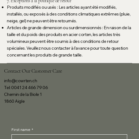
7. Exceptions à la politique de retour
Produits modifiés ou usés : Les articles ayant été modifiés,
installés, ou exposés à des conditions climatiques extrêmes (pluie,
neige, gel) ne peuvent être retournés.
Articles de grande dimension ou surdimensionnés : En raison de la
taille et du poids des produits en acier corten, les articles très
volumineux peuvent être soumis à des conditions de retour
spéciales. Veuillez nous contacter à l'avance pour toute question
concernant les produits de grande taille.
Contact Our Customer Care
info@cowrten.ch
Tel: 0041 24 466 79 06
Chemin de la Biole 1
1860 Aigle
First name
*